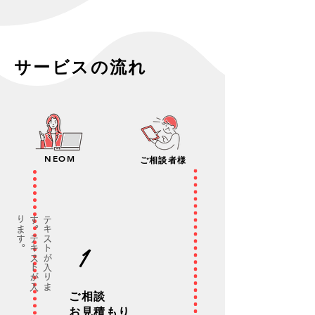
​サービスの流れ​
​NEOM
​ご相談者様
。
テ
キ
ス
ト
が
入
り
ま
す
。
テ
キ
ス
ト
が
入
り
ま
す
1
ご相談
​お見積もり