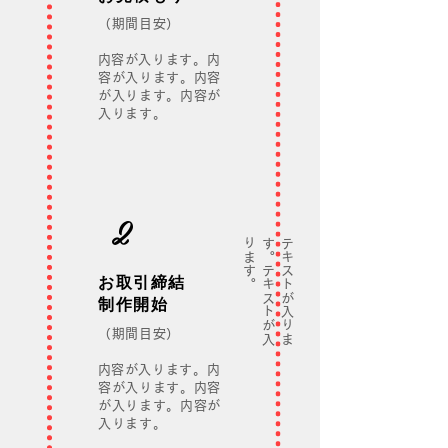
（期間目安）
​
内容が入ります。内
容が入ります。内容
が入ります。内容が
入ります。
2
。
テ
キ
ス
ト
が
入
り
ま
す
。
テ
キ
ス
ト
が
入
り
ま
す
お取引締結
制作開始
（期間目安）
​
内容が入ります。内
容が入ります。内容
が入ります。内容が
入ります。