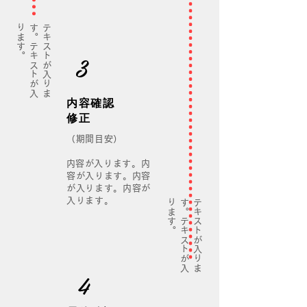
。
テ
キ
ス
ト
が
入
り
ま
す
。
テ
キ
ス
ト
が
入
り
ま
す
3
内容確認​
修正
（期間目安）
​
内容が入ります。内
容が入ります。内容
が入ります。内容が
入ります。
。
テ
キ
ス
ト
が
入
り
ま
す
。
テ
キ
ス
ト
が
入
り
ま
す
4