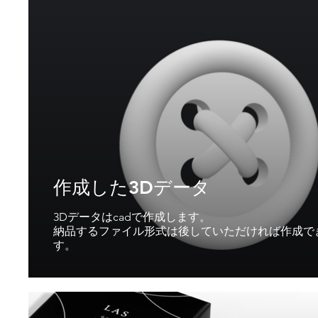
作成した3Dデータ
3Dデータはcadで作成します。
納品するファイル形式は後していただければ作成で
す。