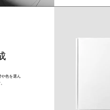
成
材や色を選ん
す。