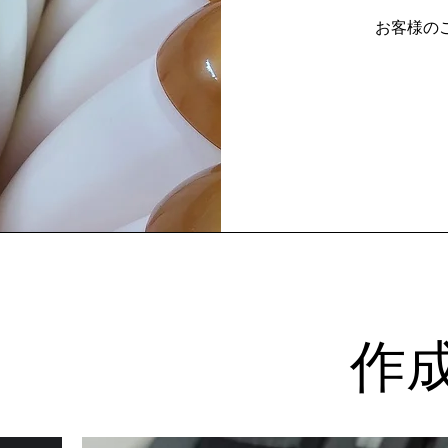
​お客様
作